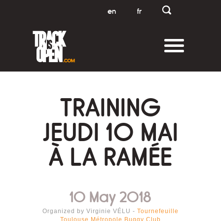
en
fr
TRAINING
JEUDI 10 MAI
À LA RAMÉE
10 May 2018
Organized by Virginie VÉLU -
Tournefeuille
Toulouse Métropole Buggy Club