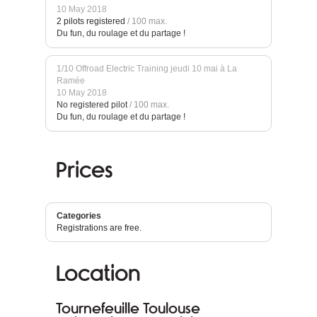
10 May 2018
2 pilots registered
/ 100 max.
Du fun, du roulage et du partage !
1/10 Offroad Electric Training jeudi 10 mai à La
Ramée
10 May 2018
No registered pilot
/ 100 max.
Du fun, du roulage et du partage !
Prices
Categories
Registrations are free.
Location
Tournefeuille Toulouse