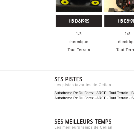
HB D819RS
HB E819
1/8
1/8
thermique
électriq
Tout Terrain
Tout Terr
SES PISTES
Les pistes favorites de Celian
Autodrome Rc Du Forez - ARCF - Tout Terrain - Bo
Autodrome Rc Du Forez - ARCF - Tout Terrain - 
SES MEILLEURS TEMPS
Les meilleurs temps de Celian