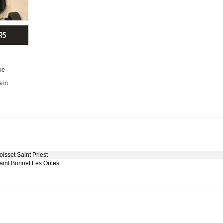
RS
ue
ain
isset Saint Priest
Saint Bonnet Les Oules