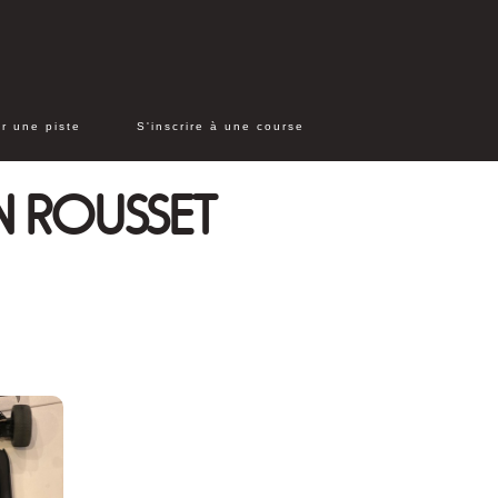
r une piste
S'inscrire à une course
N ROUSSET