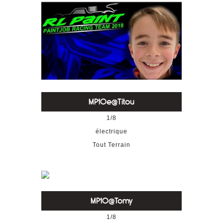
MP10e@Titou
1/8
électrique
Tout Terrain
MP10@Tomy
1/8