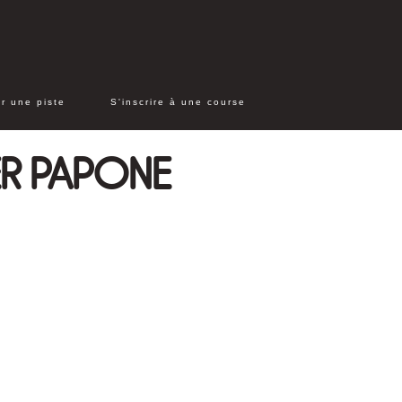
r une piste
S'inscrire à une course
ER PAPONE