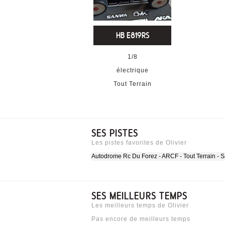
HB E819RS
1/8
électrique
Tout Terrain
SES PISTES
Les pistes favorites de Olivier
Autodrome Rc Du Forez - ARCF - Tout Terrain - 
SES MEILLEURS TEMPS
Les meilleurs temps de Olivier
Pas encore de meilleurs temps