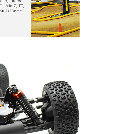
hume, toutes
1, MiniZ, TT,
e au 1/28ème