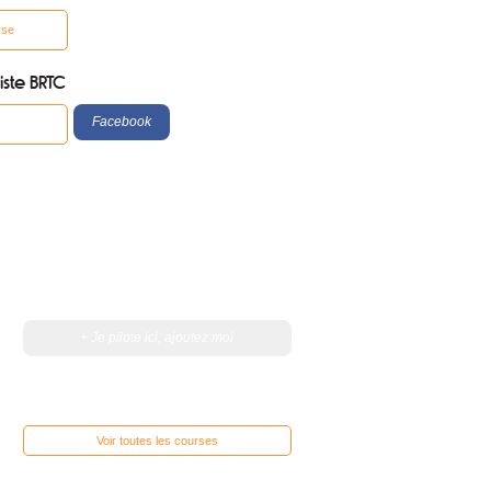
rse
iste BRTC
Facebook
+ Je pilote ici, ajoutez moi
Voir toutes les courses