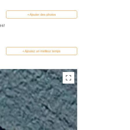
+ Ajouter des photos
es!
+ Ajoutez un meilleur temps