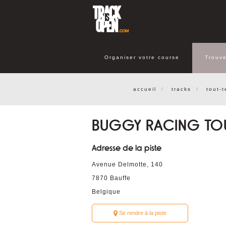
Organiser votre course
Trouve
accueil
tracks
tout-t
BUGGY RACING TOU
Adresse de la piste
Avenue Delmotte, 140
7870
Bauffe
Belgique
Se rendre à la piste