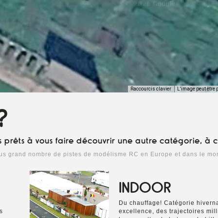
Raccourcis clavier
L'image peut être 
?
s prêts à vous faire découvrir une autre catégorie, à c
lus grand nombre de pistes de modélisme RC en Europe et dans le mo
INDOOR
Du chauffage! Catégorie hivern
s
excellence, des trajectoires mil