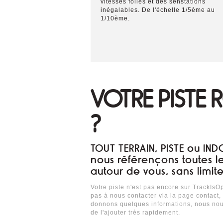
vitesses folles et des senstations
inégalables. De l'échelle 1/5ème au
1/10ème.
VOTRE PISTE
?
TOUT TERRAIN, PISTE ou IN
nous référençons toutes le
autour de vous, sans limite 
Votre piste n'est pas encore sur TrackIsO
pas à nous contacter via la page contact,
donnons quelques informations, nous nou
de l'ajouter très rapidement.