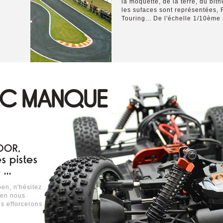
la moquette, de la terre, du bit
les sufaces sont représentées, F
Touring... De l'échelle 1/10èm
 RC MANQUE
DOOR,
s pistes
...
pen, n'hésitez
 en nous
s efforcerons