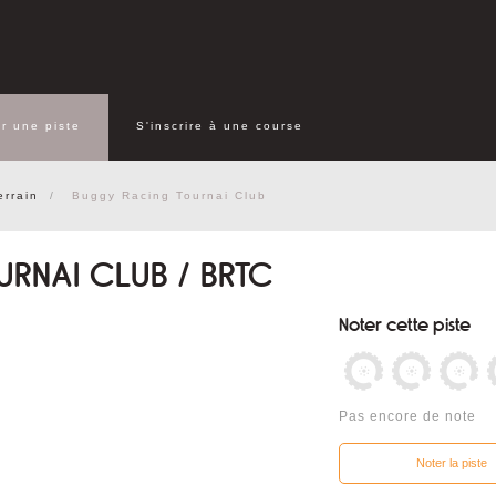
r une piste
S'inscrire à une course
errain
Buggy Racing Tournai Club
RNAI CLUB / BRTC
Noter cette piste
Pas encore de note
Noter la piste