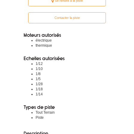
Se rendre à la piste
Contacter la piste
Moteurs autorisés
électrique
thermique
Echelles autorisées
1/12
1/10
1/8
1/5
1/28
1/18
1/14
Types de piste
Tout Terrain
Piste
Description