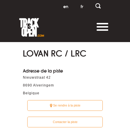
en
fr
LOVAN RC / LRC
Adresse de la piste
Nieuwstraat 42
8690
Alveringem
Belgique
Se rendre à la piste
Contacter la piste